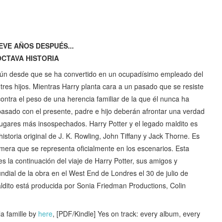
EVE AÑOS DESPUÉS...
OCTAVA HISTORIA
 aún desde que se ha convertido en un ocupadísimo empleado del
res hijos. Mientras Harry planta cara a un pasado que se resiste
contra el peso de una herencia familiar de la que él nunca ha
pasado con el presente, padre e hijo deberán afrontar una verdad
lugares más insospechados. Harry Potter y el legado maldito es
storia original de J. K. Rowling, John Tiffany y Jack Thorne. Es
rimera que se representa oficialmente en los escenarios. Esta
res la continuación del viaje de Harry Potter, sus amigos y
dial de la obra en el West End de Londres el 30 de julio de
aldito está producida por Sonia Friedman Productions, Colin
la famille by
here
, [PDF/Kindle] Yes on track: every album, every