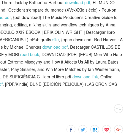
 Thorn Jack by Katherine Harbour
download pdf
, EL MUNDO
nd l'Occident s'empare du monde (XVe-XXIe siècle) - Peut-on
ad pdf
, {pdf download} The Music Producer's Creative Guide to
anging, editing, mixing skills and workflow techniques by Anna
CULO XXI? EBOOK | ERIK OLIN WRIGHT | Descargar libro
AFRICANUS 1) ePub gratis
site
, {epub download} Red Harvest: A
ine by Michael Cherkas
download pdf
, Descargar CASTILLOS DE
DF y MOBI
read book
, DOWNLOAD [PDF] {EPUB} Men Who Hate
bout Extreme Misogyny and How it Affects Us All by Laura Bates
Faster, Play Smarter, and Win More Matches by Ian Westermann,
DE SUFICIÈNCIA C1 leer el libro pdf
download link
, Online
df
, [PDF/Kindle] DUNE (EDICIÓN PELÍCULA) (LAS CRÓNICAS