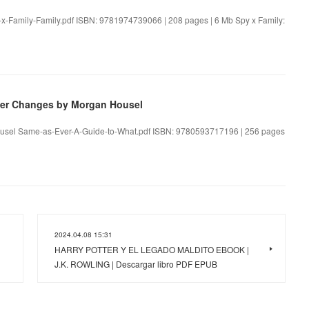
y-x-Family-Family.pdf ISBN: 9781974739066 | 208 pages | 6 Mb Spy x Family:
ver Changes by Morgan Housel
usel Same-as-Ever-A-Guide-to-What.pdf ISBN: 9780593717196 | 256 pages
2024.04.08 15:31
HARRY POTTER Y EL LEGADO MALDITO EBOOK |
J.K. ROWLING | Descargar libro PDF EPUB