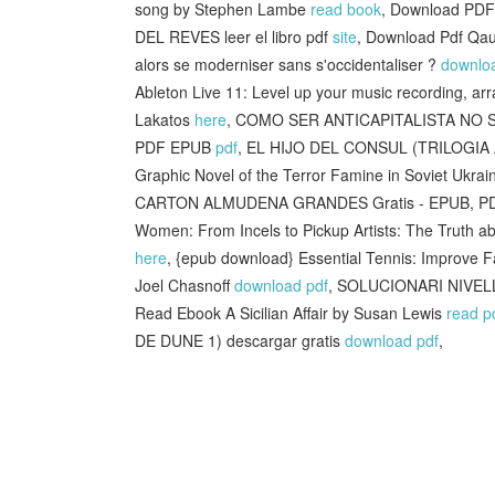
song by Stephen Lambe
read book
, Download PDF
DEL REVES leer el libro pdf
site
, Download Pdf Qau
alors se moderniser sans s'occidentaliser ?
downlo
Ableton Live 11: Level up your music recording, arr
Lakatos
here
, COMO SER ANTICAPITALISTA NO SÉ
PDF EPUB
pdf
, EL HIJO DEL CONSUL (TRILOGIA 
Graphic Novel of the Terror Famine in Soviet Ukra
CARTON ALMUDENA GRANDES Gratis - EPUB, P
Women: From Incels to Pickup Artists: The Truth a
here
, {epub download} Essential Tennis: Improve 
Joel Chasnoff
download pdf
, SOLUCIONARI NIVELL 
Read Ebook A Sicilian Affair by Susan Lewis
read p
DE DUNE 1) descargar gratis
download pdf
,