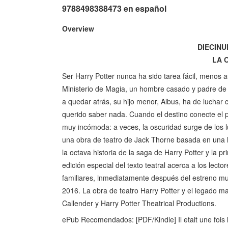
9788498388473 en español
Overview
DIECINU
LA 
Ser Harry Potter nunca ha sido tarea fácil, menos
Ministerio de Magia, un hombre casado y padre de t
a quedar atrás, su hijo menor, Albus, ha de luchar 
querido saber nada. Cuando el destino conecte el 
muy incómoda: a veces, la oscuridad surge de los 
una obra de teatro de Jack Thorne basada en una hi
la octava historia de la saga de Harry Potter y la p
edición especial del texto teatral acerca a los lecto
familiares, inmediatamente después del estreno mun
2016. La obra de teatro Harry Potter y el legado m
Callender y Harry Potter Theatrical Productions.
ePub Recomendados: [PDF/Kindle] Il etait une fois 