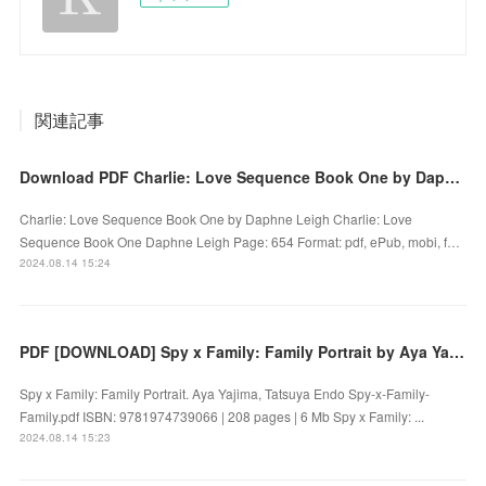
関連記事
Download PDF Charlie: Love Sequence Book One by Daphne Leigh
Charlie: Love Sequence Book One by Daphne Leigh Charlie: Love
Sequence Book One Daphne Leigh Page: 654 Format: pdf, ePub, mobi, f…
2024.08.14 15:24
PDF [DOWNLOAD] Spy x Family: Family Portrait by Aya Yajima, Tatsuya Endo on Iphone
Spy x Family: Family Portrait. Aya Yajima, Tatsuya Endo Spy-x-Family-
Family.pdf ISBN: 9781974739066 | 208 pages | 6 Mb Spy x Family: ...
2024.08.14 15:23