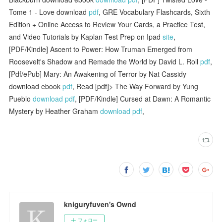
Tome 1 - Love download
pdf
, GRE Vocabulary Flashcards, Sixth
Edition + Online Access to Review Your Cards, a Practice Test,
and Video Tutorials by Kaplan Test Prep on Ipad
site
,
[PDF/Kindle] Ascent to Power: How Truman Emerged from
Roosevelt's Shadow and Remade the World by David L. Roll
pdf
,
[Pdf/ePub] Mary: An Awakening of Terror by Nat Cassidy
download ebook
pdf
, Read [pdf]> The Way Forward by Yung
Pueblo
download pdf
, [PDF/Kindle] Cursed at Dawn: A Romantic
Mystery by Heather Graham
download pdf
,
kniguryfuven's Ownd
フォロー