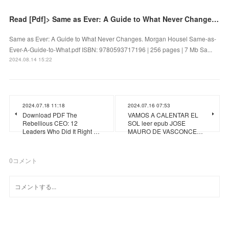
Read [Pdf]> Same as Ever: A Guide to What Never Changes by Morgan Housel
Same as Ever: A Guide to What Never Changes. Morgan Housel Same-as-
Ever-A-Guide-to-What.pdf ISBN: 9780593717196 | 256 pages | 7 Mb Sa...
2024.08.14 15:22
2024.07.18 11:18
2024.07.16 07:53
Download PDF The
VAMOS A CALENTAR EL
Rebellious CEO: 12
SOL leer epub JOSE
Leaders Who Did It Right …
MAURO DE VASCONCE…
0
コメント