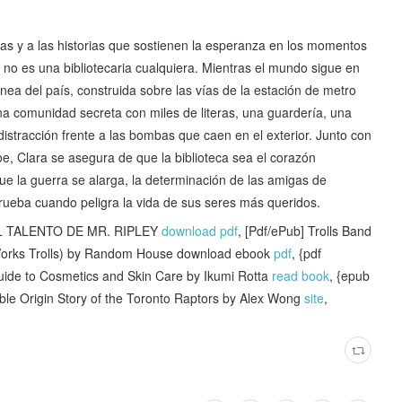
ecas y a las historias que sostienen la esperanza en los momentos
 no es una bibliotecaria cualquiera. Mientras el mundo sigue en
ánea del país, construida sobre las vías de la estación de metro
na comunidad secreta con miles de literas, una guardería, una
 distracción frente a las bombas que caen en el exterior. Junto con
 Clara se asegura de que la biblioteca sea el corazón
ue la guerra se alarga, la determinación de las amigas de
rueba cuando peligra la vida de sus seres más queridos.
EL TALENTO DE MR. RIPLEY
download pdf
, [Pdf/ePub] Trolls Band
Works Trolls) by Random House download ebook
pdf
, {pdf
ide to Cosmetics and Skin Care by Ikumi Rotta
read book
, {epub
le Origin Story of the Toronto Raptors by Alex Wong
site
,