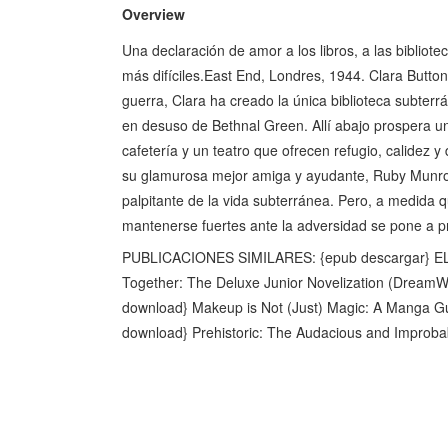
Overview
Una declaración de amor a los libros, a las bibliot
más difíciles.East End, Londres, 1944. Clara Button
guerra, Clara ha creado la única biblioteca subterr
en desuso de Bethnal Green. Allí abajo prospera u
cafetería y un teatro que ofrecen refugio, calidez y
su glamurosa mejor amiga y ayudante, Ruby Munroe,
palpitante de la vida subterránea. Pero, a medida q
mantenerse fuertes ante la adversidad se pone a p
PUBLICACIONES SIMILARES: {epub descargar} 
Together: The Deluxe Junior Novelization (Dream
download} Makeup is Not (Just) Magic: A Manga Gu
download} Prehistoric: The Audacious and Improbab