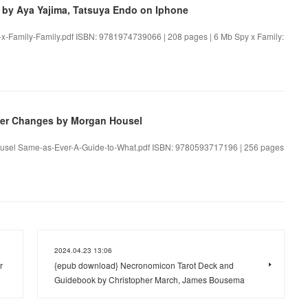
 by Aya Yajima, Tatsuya Endo on Iphone
y-x-Family-Family.pdf ISBN: 9781974739066 | 208 pages | 6 Mb Spy x Family:
ver Changes by Morgan Housel
usel Same-as-Ever-A-Guide-to-What.pdf ISBN: 9780593717196 | 256 pages
2024.04.23 13:06
r
{epub download} Necronomicon Tarot Deck and
Guidebook by Christopher March, James Bousema