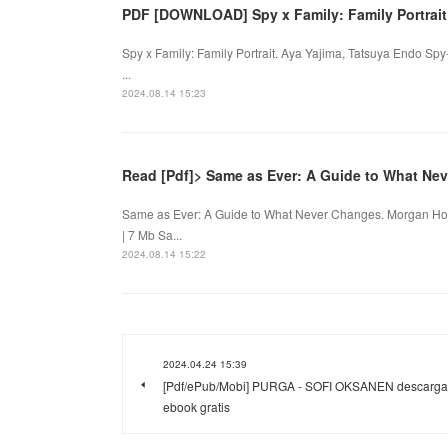
PDF [DOWNLOAD] Spy x Family: Family Portrait
Spy x Family: Family Portrait. Aya Yajima, Tatsuya Endo Sp
...
2024.08.14 15:23
Read [Pdf]> Same as Ever: A Guide to What Ne
Same as Ever: A Guide to What Never Changes. Morgan Ho
| 7 Mb Sa...
2024.08.14 15:22
2024.04.24 15:39
[Pdf/ePub/Mobi] PURGA - SOFI OKSANEN descarga
ebook gratis